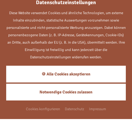
Datenschutzeinstellungen
PLZ
*
Diese Website verwendet Cookies und ähnliche Technologien, um externe
Inhalte einzubinden, statistische Auswertungen vorzunehmen sowie
personalisierte und nicht-personalisierte Werbung anzuzeigen. Dabei können
Ort
*
personenbezogene Daten (z. B. IP-Adresse, Gerätekennungen, Cookie-IDs)
an Dritte, auch außerhalb der EU (z. B. in die USA), übermittelt werden. Ihre
Einwilligung ist freiwillig und kann jederzeit über die
Land
Datenschutzeinstellungen widerrufen werden.
🍪 Alle Cookies akzeptieren
Wie sind Sie auf uns aufmerksam
geworden?
Notwendige Cookies zulassen
Wir würden uns sehr freuen, wenn Sie das Feld ausfüllen und uns
damit mitteilen, wie Sie auf uns aufmerksam geworden sind. Vielen
Cookies konfigurieren
Datenschutz
Impressum
Dank.