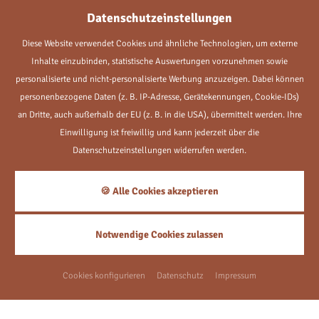
Wünsche
Datenschutzeinstellungen
Zusätzliche Infos, Mitteilungen zu Ihrer Gutscheinbestellung
Diese Website verwendet Cookies und ähnliche Technologien, um externe
Inhalte einzubinden, statistische Auswertungen vorzunehmen sowie
personalisierte und nicht-personalisierte Werbung anzuzeigen. Dabei können
personenbezogene Daten (z. B. IP-Adresse, Gerätekennungen, Cookie-IDs)
an Dritte, auch außerhalb der EU (z. B. in die USA), übermittelt werden. Ihre
Wie sind Sie auf uns aufmerksam
Einwilligung ist freiwillig und kann jederzeit über die
Datenschutzeinstellungen widerrufen werden.
geworden?
Wir würden uns sehr freuen, wenn Sie das Feld ausfüllen und uns
🍪 Alle Cookies akzeptieren
damit mitteilen, wie Sie auf uns aufmerksam geworden sind. Vielen
Dank.
Notwendige Cookies zulassen
Newsletter
Cookies konfigurieren
Datenschutz
Impressum
Ich bin an regelmäßigen Mitteilungen über günstige Angebote und