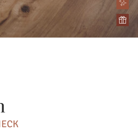
n
HECK