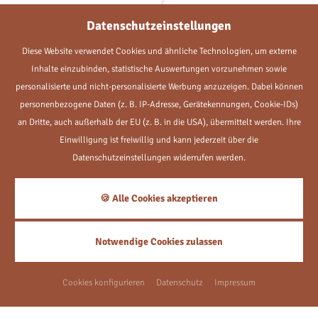
Datenschutzeinstellungen
Diese Website verwendet Cookies und ähnliche Technologien, um externe
Inhalte einzubinden, statistische Auswertungen vorzunehmen sowie
Aktuelle Angebote
personalisierte und nicht-personalisierte Werbung anzuzeigen. Dabei können
personenbezogene Daten (z. B. IP-Adresse, Gerätekennungen, Cookie-IDs)
an Dritte, auch außerhalb der EU (z. B. in die USA), übermittelt werden. Ihre
Einwilligung ist freiwillig und kann jederzeit über die
Kurze Auszeit
Datenschutzeinstellungen widerrufen werden.
3
Nächte
🍪 Alle Cookies akzeptieren
ab
€ 327,-
Notwendige Cookies zulassen
Cookies konfigurieren
Datenschutz
Impressum