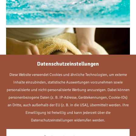
Datenschutzeinstellungen
Diese Website verwendet Cookies und ähnliche Technologien, um externe
Inhalte einzubinden, statistische Auswertungen vorzunehmen sowie
personalisierte und nicht-personalisierte Werbung anzuzeigen. Dabei können
personenbezogene Daten (z. B. IP-Adresse, Gerätekennungen, Cookie-IDs)
an Dritte, auch außerhalb der EU (z. B. in die USA), übermittelt werden. Ihre
Einwilligung ist freiwillig und kann jederzeit über die
Datenschutzeinstellungen widerrufen werden.