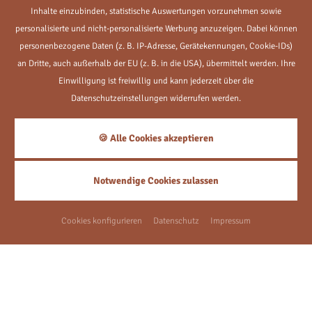
die Zukunft per E-Mail an
info@hotel-zum-goldenen-anker.de
Inhalte einzubinden, statistische Auswertungen vorzunehmen sowie
widerrufen.
personalisierte und nicht-personalisierte Werbung anzuzeigen. Dabei können
personenbezogene Daten (z. B. IP-Adresse, Gerätekennungen, Cookie-IDs)
an Dritte, auch außerhalb der EU (z. B. in die USA), übermittelt werden. Ihre
Einwilligung ist freiwillig und kann jederzeit über die
Datenschutzeinstellungen widerrufen werden.
NEWSLETTER
🍪 Alle Cookies akzeptieren
ZURÜCK ZUR SEITE: KONTAKT & SERVICE
Notwendige Cookies zulassen
HOTELPROSPEKT
Cookies konfigurieren
Datenschutz
Impressum