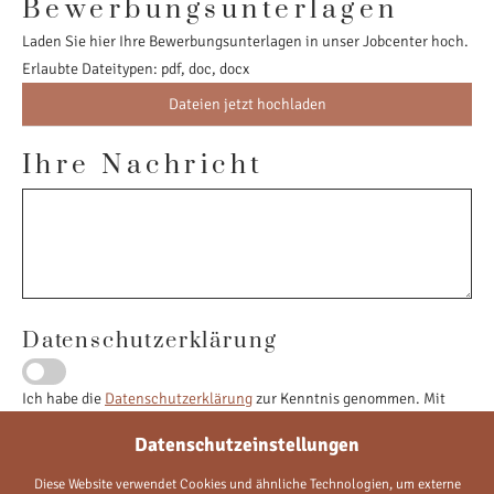
Bewerbungsunterlagen
Laden Sie hier Ihre Bewerbungsunterlagen in unser Jobcenter hoch.
Erlaubte Dateitypen: pdf, doc, docx
Dateien jetzt hochladen
Ihre Nachricht
Datenschutzerklärung
Ich habe die
Datenschutzerklärung
zur Kenntnis genommen. Mit
dem Absenden des Formulars stimme ich zu, dass meine Angaben
Datenschutzeinstellungen
und Daten zur Beantwortung meiner Anfrage elektronisch erhoben
und gespeichert werden. Sie können Ihre Einwilligung jederzeit für
Diese Website verwendet Cookies und ähnliche Technologien, um externe