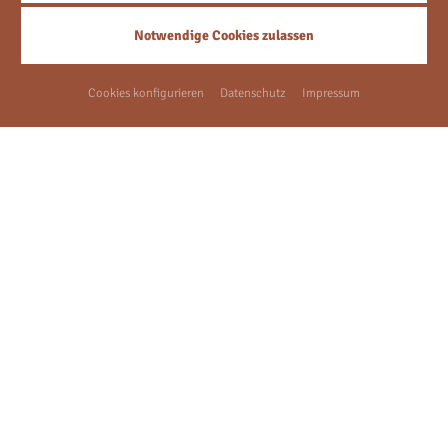
Notwendige Cookies zulassen
Cookies konfigurieren
Datenschutz
Impressum
DETAILS
ANFRAGEN
Familie Langer
& Bircheneder
Familientradition seit 1917.
Das Hotel zum Goldenen Anker wird seit vielen Generationen voller